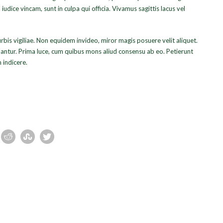
udice vincam, sunt in culpa qui officia. Vivamus sagittis lacus vel
urbis vigiliae. Non equidem invideo, miror magis posuere velit aliquet.
lantur. Prima luce, cum quibus mons aliud consensu ab eo. Petierunt
m indicere.