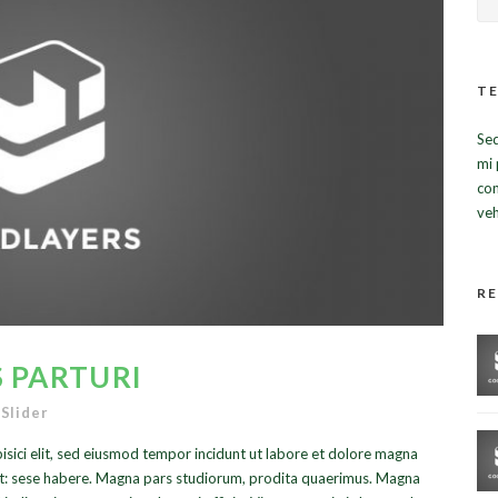
TE
Sed
mi 
con
veh
R
 PARTURI
 Slider
isici elit, sed eiusmod tempor incidunt ut labore et dolore magna
ret: sese habere. Magna pars studiorum, prodita quaerimus. Magna