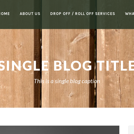
HOME
ABOUT US
DROP OFF / ROLL OFF SERVICES
WHA
SINGLE BLOG TITL
This is a single blog caption