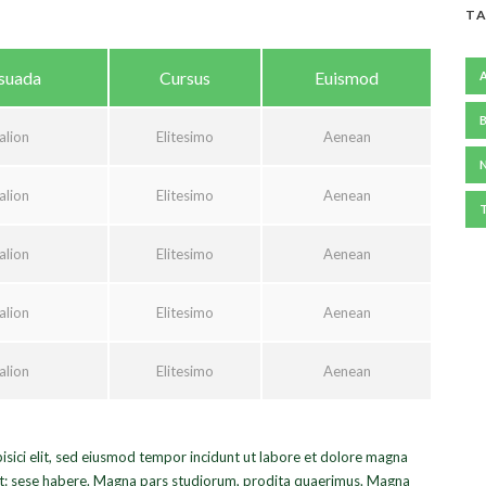
TA
suada
Cursus
Euismod
alion
Elitesimo
Aenean
alion
Elitesimo
Aenean
alion
Elitesimo
Aenean
alion
Elitesimo
Aenean
alion
Elitesimo
Aenean
isici elit, sed eiusmod tempor incidunt ut labore et dolore magna
ret: sese habere. Magna pars studiorum, prodita quaerimus. Magna