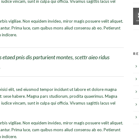
udice vincam, sunt in culpa qui officia. Vivamus sagittis lacus vel
urbis vigiliae. Non equidem invideo, miror magis posuere velit aliquet.
lantur. Prima luce, cum quibus mons aliud consensu ab eo. Petierunt
m indicere.
R
etaed pnis dis parturient montes, scettr aieo ridus
.
isici elit, sed eiusmod tempor incidunt ut labore et dolore magna
ret: sese habere. Magna pars studiorum, prodita quaerimus. Magna
udice vincam, sunt in culpa qui officia. Vivamus sagittis lacus vel
urbis vigiliae. Non equidem invideo, miror magis posuere velit aliquet.
lantur. Prima luce, cum quibus mons aliud consensu ab eo. Petierunt
m indicere.