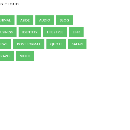
G CLOUD
ANIMAL
ASIDE
AUDIO
BLOG
BUSINESS
IDENTITY
LIFE STYLE
LINK
NEWS
POST FORMAT
QUOTE
SAFARI
TRAVEL
VIDEO