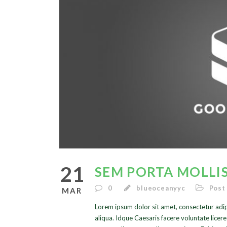
21
SEM PORTA MOLLIS
0
blueoceanyyc
Post
MAR
Lorem ipsum dolor sit amet, consectetur adip
aliqua. Idque Caesaris facere voluntate lice