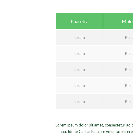
Pharetra
Male
Ipsum
Port
Ipsum
Port
Ipsum
Port
Ipsum
Port
Ipsum
Port
Lorem ipsum dolor sit amet, consectetur adip
aliqua. Idque Caesaris facere voluntate lice